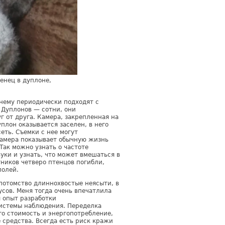
енец в дуплоне,
 нему периодически подходят с
 Дуплонов — сотни, они
г от друга. Камера, закрепленная на
плон оказывается заселен, в него
ть. Съемки с нее могут
Камера показывает обычную жизнь
Так можно узнать о частоте
уки и узнать, что может вмешаться в
ников четверо птенцов погибли,
олей.
потомство длиннохвостые неясыти, в
сов. Меня тогда очень впечатлила
я опыт разработки
системы наблюдения. Переделка
го стоимость и энергопотребление,
 средства. Всегда есть риск кражи