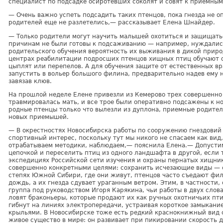
специалист по подсадке осиротевших соколят и совят к приемным
— Очень важно успеть подсадить таких птенцов, пока гнезда не о
родителей еще не разлетелись,— рассказывает Елена Шнайдер.
— Только родители могут научить малышей охотиться и защищатьс
причинам не были готовы к подсаживанию — например, нуждались 
родительского обучения вероятность их выживания в дикой приро
центрах реабилитации подросших птенцов хищных птиц обучают 
цыплят или перепелов. А для обучения защите от естественных вр
запустить в вольер большого филина, предварительно надев ему н
завязав клюв.
На прошлой неделе Елене привезли из Кемерово трех совершенно 
травмировалась мать, и все трое были оперативно подсажены к н
родные птенцы только что вылезли из дуплона, приемные родите
новых приемышей.
— В окрестностях Новосибирска работы по сооружению гнездовий
спортивный интерес, поскольку тут мы никого не спасаем как вид
отрабатываем методики, наблюдаем,— пояснила Елена.— Допусти
цепочкой и переселить птиц из одного ландшафта в другой, если т
экспедициях Российской сети изучения и охраны пернатых хищни
совершенно конкретными целями: сохранить исчезающие виды — со
степях Южной Сибири, где они живут, птенцов часто съедают фил
дождь, а их гнезда сдувает ураганным ветром. Этим, в частности,
группа под руководством Игоря Карякина, чьи работы в двух слов
ловят браконьеры, которые продают их как ручных охотничьих пти
гибнут на линиях электропередачи, устраивая короткое замыкан
крыльями. В Новосибирске тоже есть редкий краснокнижный вид с
живое существо в мире: он развивает при пикировании скорость д