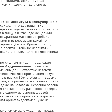
мо-невидимо. Люди помогают
епком и надежном дуплоне из
ректор
Института молекулярной и
ссказал, что два вида птиц,
ервая птица — овсянка золотая, или
и в пищу в Китае, где их целыми
 во Франции массово истребили
чами и выклевывали какой-то
терпели убытки. Кроме того, под
о пройти, чтобы не испачкать
овили и съели. Так что скворечники
т по хищным птицам, предложил
лье Андреенковым
, повесить
замечены длиннохвостые неясыти,—
 человеческого проживания такую
 называется
Strix uralensis
— ведьма
лстые, с огромными мощными когтями.
и даже на человека. Особенно опасна
я слетков. Пару раз после проверки
ить одному из раненных совой
 на такие мероприятия в закрытых
ниатюрных видеокамер, уже не
вальном смысле уходят из гнезда,