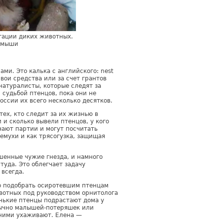
тации диких животных.
т мыши
и. Это калька с английского: nest
вои средства или за счет грантов
натуралисты, которые следят за
судьбой птенцов, пока они не
оссии их всего несколько десятков.
ех, кто следит за их жизнью в
и сколько вывели птенцов, у кого
чают партии и могут посчитать
ремухи и как трясогузка, защищая
шенные чужие гнезда, и намного
уда. Это облегчает задачу
 всегда.
но подобрать осиротевшим птенцам
вотных под руководством орнитолога
нькие птенцы подрастают дома у
бычно малышей-потеряшек или
 ними ухаживают. Елена —