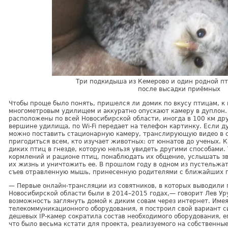
Три подкидыша из Кемерово и один родной пт
​после высадки приёмных
Чтобы проще было понять, пришелся ли домик по вкусу птицам, к
многометровым удилищем и аккуратно опускают камеру в дуплон.
расположены по всей Новосибирской области, иногда в 100 км дру
вершине удилища, по Wi-Fi передает на телефон картинку. Если ду
можно поставить стационарную камеру, транслирующую видео в се
пригодиться всем, кто изучает животных: от юннатов до ученых. 
диких птиц в гнезде, которую нельзя увидеть другими способами. 
кормлений и рационе птиц, понаблюдать их общение, услышать зв
их жизнь и уничтожить ее. В прошлом году в одном из пустельжат
съев отравленную мышь, принесенную родителями с ближайших п
— Первые онлайн-трансляции из совятников, в которых выводили 
Новосибирской области были в 2014–2015 годах,— говорит Лев Уру
возможность заглянуть домой к диким совам через интернет. Име
телекоммуникационного оборудования, я построил свой вариант 
дешевых IP-камер сократила состав необходимого оборудования, е
что было весьма кстати для проекта, реализуемого на собственные