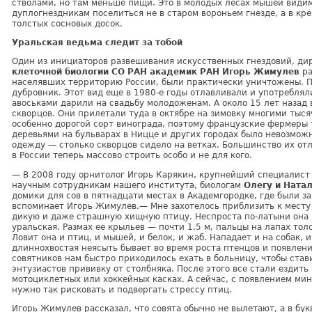
стволами, но там меньше пищи. Это в молодых лесах мышей види
дуплогнездникам поселиться не в старом вороньем гнезде, а в кр
толстых сосновых досок.
Уральская ведьма следит за тобой
Один из инициаторов развешивания искусственных гнездовий, ди
клеточной биологии СО РАН
академик РАН Игорь Жимулев
ра
населявших территорию России, были практически уничтожены. П
дубровник. Этот вид еще в 1980-е годы отлавливали и употреблял
авоськами дарили на свадьбу молодоженам. А около 15 лет назад
скворцов. Они прилетали туда в октябре на зимовку многими тыся
особенно дорогой сорт винограда, поэтому французские фермеры 
деревьями на бульварах в Ницце и других городах было невозможн
одежду — столько скворцов сидело на ветках. Большинство их отл
в России теперь массово строить особо и не для кого.
— В 2008 году орнитолог Игорь Карякин, крупнейший специалис
научным сотрудникам нашего института, биологам
Олегу и Ната
домики для сов в пятнадцати местах в Академгородке, где были 
вспоминает Игорь Жимулев.— Мне захотелось приблизить к месту
дикую и даже страшную хищную птицу. Неспроста по-латыни она
уральская. Размах ее крыльев — почти 1,5 м, пальцы на лапах то
Ловит она и птиц, и мышей, и белок, и жаб. Нападает и на собак, 
длиннохвостая неясыть бывает во время роста птенцов и появлени
совятников нам быстро приходилось ехать в больницу, чтобы став
энтузиастов прививку от столбняка. После этого все стали ездить
мотоциклетных или хоккейных касках. А сейчас, с появлением ми
нужно так рисковать и подвергать стрессу птиц.
Игорь Жимулев рассказал, что совята обычно не вылетают, а в бук