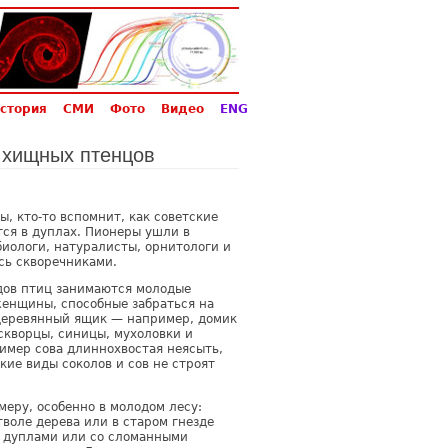
стория
СМИ
Фото
Видео
ENG
я хищных птенцов
, кто-то вспомнит, как советские
тся в дуплах. Пионеры ушли в
иологи, натуралисты, орнитологи и
сь скворечниками.
дов птиц занимаются молодые
енщины, способные забраться на
деревянный ящик — например, домик
 скворцы, синицы, мухоловки и
имер сова длиннохвостая неясыть,
кие виды соколов и сов не строят
еру, особенно в молодом лесу:
воле дерева или в старом гнезде
с дуплами или со сломанными