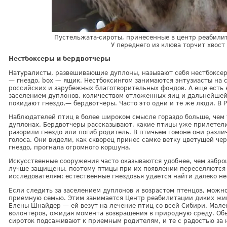
Пустельжата-сироты, принесенные в центр реабили
У переднего из клюва торчит хвос
Нестбоксеры и бердвотчеры
Натуралисты, развешивающие дуплоны, называют себя нестбоксерам
— гнездо, boх — ящик. Нестбоксингом занимаются энтузиасты на с
российских и зарубежных благотворительных фондов. А еще есть 
заселением дуплонов, количеством отложенных яиц и дальнейшей 
покидают гнездо,— бердвотчеры. Часто это одни и те же люди. В Р
Наблюдателей птиц в более широком смысле гораздо больше, чем т
дуплонах. Бердвотчеры рассказывают, какие птицы уже прилетели 
разорили гнездо или погиб родитель. В птичьем гомоне они разли
голоса. Они видели, как скворец принес самке ветку цветущей че
гнездо, прогнала огромного коршуна.
Искусственные сооружения часто оказываются удобнее, чем забро
лучше защищены, поэтому птицы при их появлении переселяются т
исследователям: естественные гнездовья удается найти далеко не
Если следить за заселением дуплонов и возрастом птенцов, мож
приемную семью. Этим занимается Центр реабилитации диких жи
Елены Шнайдер — ей везут на лечение птиц со всей Сибири. Мале
волонтеров, ожидая момента возвращения в природную среду. О
сироток подсаживают к приемным родителям, и те с радостью за