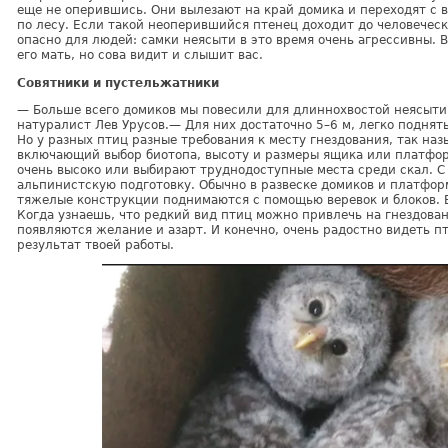
еще не оперившись. Они вылезают на край домика и переходят с в
по лесу. Если такой неоперившийся птенец доходит до человеческ
опасно для людей: самки неясыти в это время очень агрессивны. 
его мать, но сова видит и слышит вас.
Совятники и пустельжатники
— Больше всего домиков мы повесили для длиннохвостой неясыти
натуралист Лев Урусов.— Для них достаточно 5–6 м, легко подня
Но у разных птиц разные требования к месту гнездования, так на
включающий выбор биотопа, высоту и размеры ящика или платфор
очень высоко или выбирают труднодоступные места среди скал. 
альпинистскую подготовку. Обычно в развеске домиков и платфор
тяжелые конструкции поднимаются с помощью веревок и блоков. В
Когда узнаешь, что редкий вид птиц можно привлечь на гнездова
появляются желание и азарт. И конечно, очень радостно видеть п
результат твоей работы.