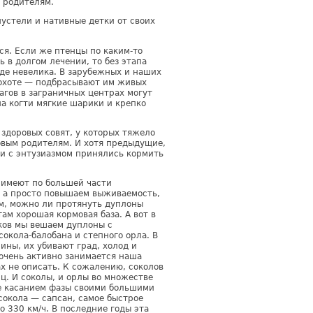
 родителям.
пустели и нативные детки от своих
я. Если же птенцы по каким-то
в долгом лечении, то без этапа
де невелика. В зарубежных и наших
охоте — подбрасывают им живых
агов в заграничных центрах могут
а когти мягкие шарики и крепко
здоровых совят, у которых тяжело
овым родителям. И хотя предыдущие,
ли с энтузиазмом принялись кормить
 имеют по большей части
, а просто повышаем выживаемость,
м, можно ли протянуть дуплоны
ам хорошая кормовая база. А вот в
ков мы вешаем дуплоны с
кола-балобана и степного орла. В
ины, их убивают град, холод и
 очень активно занимается наша
ах не описать. К сожалению, соколов
ц. И соколы, и орлы во множестве
ие касанием фазы своими большими
окола — сапсан, самое быстрое
о 330 км/ч. В последние годы эта