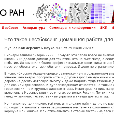
ДисСовет
Аспирантура
Семинары и конференции
ЦКП
И
Что такое нестбоксинг. Домашняя работа дл
Журнал
КоммерсантЪ Наука
№15 от 29 июня 2020 г.
Пионеры вешали скворечники… Кому-то эти слова вовсе не знакомы
школьники делали домики для тех птиц, кто не вьет гнезд, а сели
небытие. Их заменили более профессиональные защитники птиц: б
просто любознательные любители природы. И дело не ограничило
В новосибирском Академгородке размножением и сохранением ви
ученые, инженеры, программисты и другие взрослые мужчины и ж
дерево на десятиметровую высоту и даже поднять туда тяжелый 
для сов или для соколов. К дуплогнездникам относятся не только
горихвостки, но и крупные хищные птицы. Некоторые из них, напр
включены в Красные книги во многих регионах России. Почти ника
гнезд — занимают естественные укрытия и гнезда других птиц.
Но, например, длиннохвостой неясыти сложно найти дупло по разм
приходится занимать менее защищенные места — на сломанном ст
коршуна или канюка. Или откочевывать в старые застойные леса 