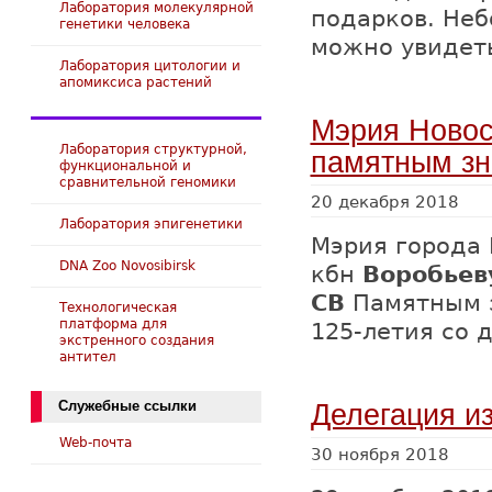
Лаборатория молекулярной
подарков. Неб
генетики человека
можно увидет
Лаборатория цитологии и
апомиксиса растений
Мэрия Новос
Лаборатория структурной,
памятным зн
функциональной и
сравнительной геномики
20 декабря 2018
Лаборатория эпигенетики
Мэрия города
DNA Zoo Novosibirsk
кбн
Воробьев
СВ
Памятным з
Технологическая
платформа для
125-летия со 
экстренного создания
антител
Служебные ссылки
Делегация и
Web-почта
30 ноября 2018