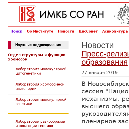
Поиск
Об Институте
Новости
ДисСовет
Аспирантура
Новости
Научные подразделения
Пресс-релиз
Отдел структуры и функции
хромосом
образования
Лаборатория молекулярной
27 января 2019
цитогенетики
В Новосибирск
Лаборатория хромосомной
инженерии
сессия "Нацио
механизмы, ре
Лаборатория молекулярной
генетики
высшего образ
руководителя
пленарное за
Лаборатория разнообразия
и эволюции геномов