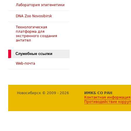
Лаборатория эпигенетики
DNA Zoo Novosibirsk
Технологическая
платформа для
экстренного создания
антител
Служебные ссылки
Web-почта
Новосибирск © 2009 - 2026
ИМКБ СО РАН
Контактная информация
Противодействие корру