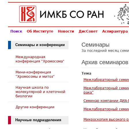
Поиск
Об Институте
Новости
ДисСовет
Аспирантура
Семинары
Семинары и конференции
За последний месяц семи
Международная
Архив семинаров
конференция "Хромосома"
Мини-конференция
Тема
"Хромосомы и митоз"
Межлабораторный семин
Научная школа по
Межлабораторный семин
молекулярной и клеточной
рака”
биологии
Семинар компании ДИА-М
Другие конференции
Межлабораторный семин
Микроскопия высокого р
Научные подразделения