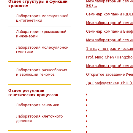
Межлабораторный семин
Отдел структуры и функции
ЭВ (...
хромосом
Семинар компании IQDEMY 
Лаборатория молекулярной
цитогенетики
Межлабораторный семин
Семинар компании Биоф
Лаборатория хромосомной
инженерии
Межлабораторный семин
Лаборатория молекулярной
1-я научно-практическа
генетики
Prof. Ming Chen (Hangzhou,
Межлабораторный семин
Лаборатория разнообразия
и эволюции геномов
Открытое заседание Уче
ДА Графодатская, PhD (H
Отдел регуляции
генетических процессов
Лаборатория геномики
Лаборатория клеточного
деления