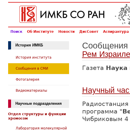
Поиск
Об Институте
Новости
ДисСовет
Аспирантура
Сообщения
История ИМКБ
Рем Израилев
История института
Газета
Наука 
Сообщения в СМИ
Фотогалерея
Научный час
Видеоматериалы
Радиостанци
Научные подразделения
программа "
В
Отдел структуры и функции
Чибриковым 4 
хромосом
Лаборатория молекулярной