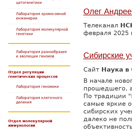
цитогенетики
Олег Андрее
Лаборатория хромосомной
инженерии
Телеканал
НС
Лаборатория молекулярной
февраля 2025 
генетики
Лаборатория разнообразия
Сибирские у
и эволюции геномов
Сайт
Наука в
Отдел регуляции
генетических процессов
В начале ново
Лаборатория геномики
прошедшего, а
По традиции "
Лаборатория клеточного
деления
самые яркие о
сибирских уче
далеко не пол
Отдел молекулярной
иммунологии
объективность