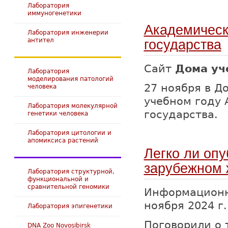
Лаборатория
иммуногенетики
Академическ
Лаборатория инженерии
антител
государства
Сайт
Дома уч
Лаборатория
моделирования патологий
27 ноября в Д
человека
учебном году
Лаборатория молекулярной
государства.
генетики человека
Лаборатория цитологии и
апомиксиса растений
Легко ли оп
зарубежном 
Лаборатория структурной,
функциональной и
сравнительной геномики
Информационн
ноября 2024 г.
Лаборатория эпигенетики
Поговорили о 
DNA Zoo Novosibirsk