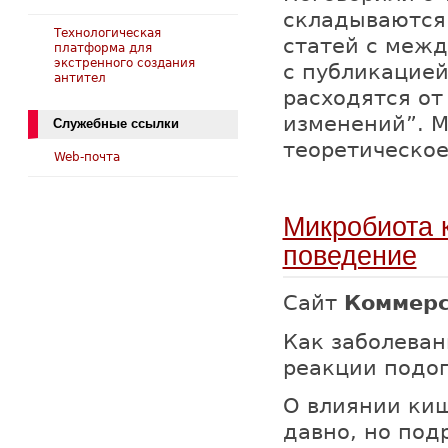
складываются 
Технологическая
статей с меж
платформа для
экстренного создания
с публикацие
антител
расходятся от
изменений”. М
Служебные ссылки
теоретическое
Web-почта
Микробиота 
поведение
Сайт
Коммер
Как заболева
реакции подо
О влиянии киш
давно, но под