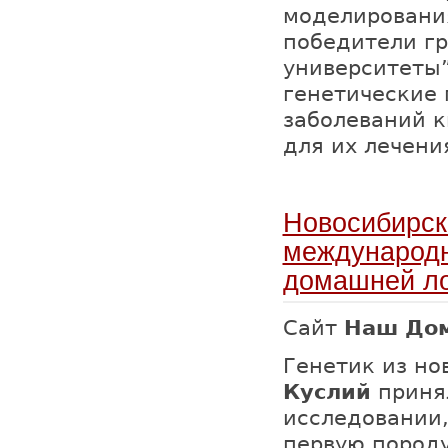
моделирования
победители гр
университеты”
генетические
заболеваний 
для их лечени
Новосибирск
международн
домашней л
Сайт
Наш Дом
Генетик из н
Куслий
приня
исследовании,
первую пород